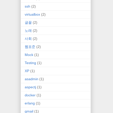
ssh
(2)
virtualbox
(2)
글꼴
(2)
노래
(2)
사회
(2)
웹표준
(2)
Mock
(1)
Testing
(1)
XP
(1)
asadmin
(1)
aspectj
(1)
docker
(1)
erlang
(1)
gmail
(1)