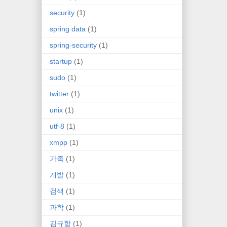
security
(1)
spring data
(1)
spring-security
(1)
startup
(1)
sudo
(1)
twitter
(1)
unix
(1)
utf-8
(1)
xmpp
(1)
가족
(1)
개발
(1)
검색
(1)
과학
(1)
김규항
(1)