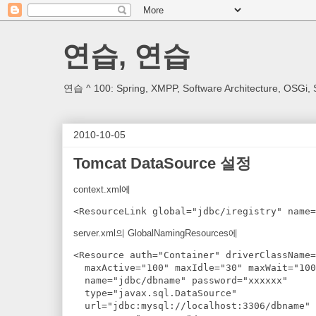
연습, 연습
연습 ^ 100: Spring, XMPP, Software Architecture, OSGi, 
2010-10-05
Tomcat DataSource 설정
context.xml에
<ResourceLink global="jdbc/iregistry" name=
server.xml의 GlobalNamingResources에
<Resource auth="Container" driverClassName=
  maxActive="100" maxIdle="30" maxWait="100
  name="jdbc/dbname" password="xxxxxx" 

  type="javax.sql.DataSource" 

  url="jdbc:mysql://localhost:3306/dbname"
