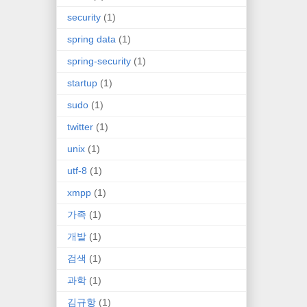
security
(1)
spring data
(1)
spring-security
(1)
startup
(1)
sudo
(1)
twitter
(1)
unix
(1)
utf-8
(1)
xmpp
(1)
가족
(1)
개발
(1)
검색
(1)
과학
(1)
김규항
(1)