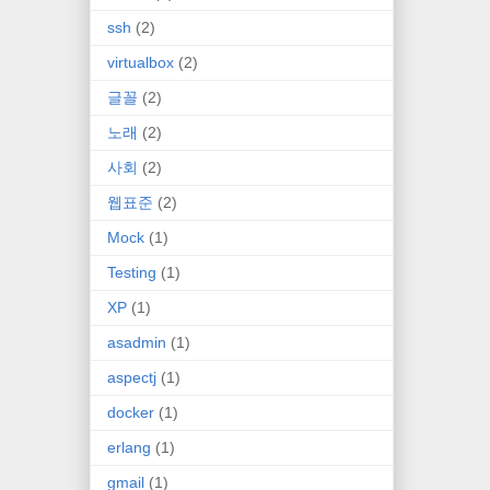
ssh
(2)
virtualbox
(2)
글꼴
(2)
노래
(2)
사회
(2)
웹표준
(2)
Mock
(1)
Testing
(1)
XP
(1)
asadmin
(1)
aspectj
(1)
docker
(1)
erlang
(1)
gmail
(1)