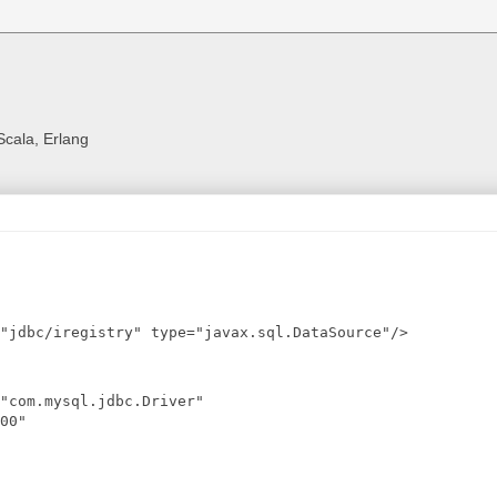
Scala, Erlang
"jdbc/iregistry" type="javax.sql.DataSource"/>
"com.mysql.jdbc.Driver" 

00" 
