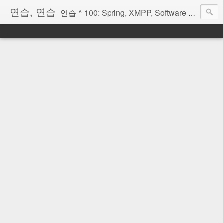
연습, 연습
연습 ^ 100: Spring, XMPP, Software Architecture, OSGi, Scala, Erlang