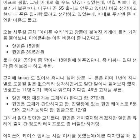
이프로 봉합. 그냥 이대로 쓸 수도 있겠다 싶었는데, 며칠 써보니 영
보기가 불편ㅎ다. 더구나 곧 5S 출시도 앞두고 있어서 바꿀 생각이고
현재 내 폰은 집사람 줄려고 생각하고 있었는데, 이대로 주기엔 좀 미
안한 마음도 들고.
오늘 사무실 근처 "아이폰 수리"라고 창문에 붙여진 가게에 들러 가격
을 물어보니, 아이폰4s는 아직 비용이 좀 나간다고.
앞면은 15만원
뒷면은 3만5천원
둘다 하면 공임비 좀 깍아서 18만원에 해주겠단다. 좀 비싸니 일단 생
각 좀 해보겠다 하고 후퇴.
근처에 kmug 도 있어서 혹시나 싶어 방문. 내 폰은 이미 1년이 지나
별로 도움될 일은 없으리라 생각하면서도 일단 말이나 들어보자 했지.
번호표는 11명 대기. 책이나 읽으며 기다림. 46번 고객님 부름.
앞면 액정 깨진거는 교체해야 한다고 함. 27만원.
뒷면은 교체가 간단하다고 함. 진열장에 있는 뒷면 케이스로 5분
만에 교체가능하다 함. 현금으로 1만원.
그래서 일단 뒷면만 교체했다. 뒷면은 거미줄처럼 깨졌지만 앞면은 유
리에 줄이 간 정도라 테이프로도 좀 버틸만 하거덩.
아이폰에 케이스 입히는 사람 이해를 못했는데(예쁜 디자인을 왜 껍