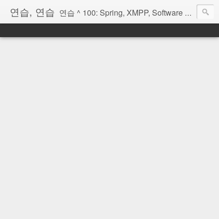
연습, 연습
연습 ^ 100: Spring, XMPP, Software Architecture, OSGi, Scala, Erlang