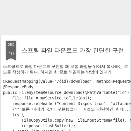
DEC
스프링 파일 다운로드 가장 간단한 구현
10
스프링으로 파일 다운로드 구현할 때 보통 파일을 읽어서 복사하는 코
드를 작성하게 된다. 하지만 한 줄로 해결하는 방법이 있더라.
@RequestMapping(value="/{id}/download", method=RequestM
@ResponseBody

public FileSystemResource download(@PathVariable("id") 
    File file = myService.toFile(obj);

    response.setHeader("Content-Disposition", "attachme
    /** 보통 아래와 같이 구현했었다. 이것도 간단하긴 한데...

    try {

        FileCopyUtils.copy(new FileInputStream(file), r
        response.flushBuffer();
