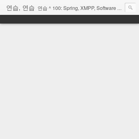
연습, 연습
연습 ^ 100: Spring, XMPP, Software Architecture, OSGi, Scala, Erlang