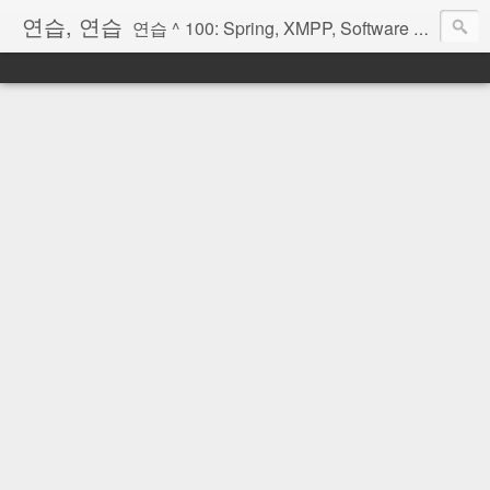
연습, 연습
연습 ^ 100: Spring, XMPP, Software Architecture, OSGi, Scala, Erlang