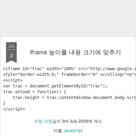
JUL
iframe 높이를 내용 크기에 맞추기
3
<iframe id="trac" width="100%" src="http://www.google.c
style="border-width:0;" frameborder="0" scrolling="no">
<script>

var trac = document.getElementById("trac");

trac.onload = function() {

    trac.height = trac.contentWindow.document.body.scro
}

</script>
쉬엄 쉬엄
님이
3rd July 2009
에 게시
라벨:
javascript