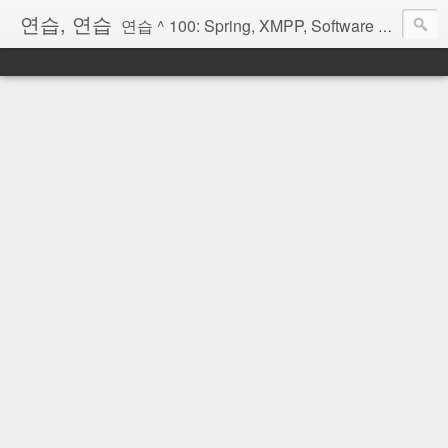
연습, 연습
연습 ^ 100: Spring, XMPP, Software Architecture, OSGi, Scala, Erlang