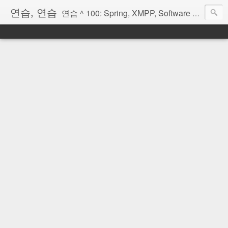
연습, 연습
연습 ^ 100: Spring, XMPP, Software Architecture, OSGi, Scala, Erlang