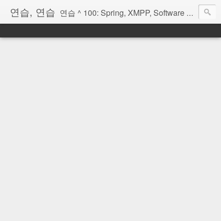
연습, 연습
연습 ^ 100: Spring, XMPP, Software Architecture, OSGi, Scala, Erlang