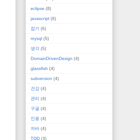
eclipse
(8)
javascript
(6)
잡기
(6)
mysql
(5)
생각
(5)
DomainDrivenDesign
(4)
glassfish
(4)
subversion
(4)
건강
(4)
관리
(4)
구글
(4)
인용
(4)
자바
(4)
TDD
(3)