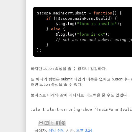
$scope
.
mainFormSubmit 
=
function
()
{
if
(!
$scope
.
mainForm
.
$valid
)
{
        $log
.
log
(
"form is invalid"
);
}
else
{
        $log
.
log
(
"form is ok"
);
// set action and submit using j
}
};
하지만 action 속성을 줄 수 없으니 갑갑하다.
또 하나의 방법은 submit 타입의 버튼을 없애고 button이나 anc
러면 action 속성을 줄 수 있다.
보너스로 아래와 같이 메시지로 피드백을 줄 수도 있겠다.
작성자:
쉬엄 쉬엄
시간:
오후 3:24