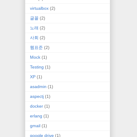
virtualbox
(2)
글꼴
(2)
노래
(2)
사회
(2)
웹표준
(2)
Mock
(1)
Testing
(1)
XP
(1)
asadmin
(1)
aspectj
(1)
docker
(1)
erlang
(1)
gmail
(1)
google drive
(1)